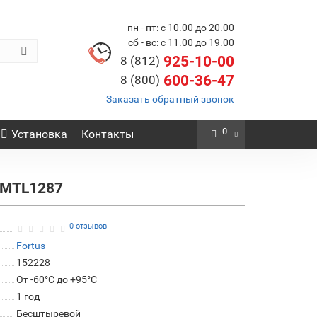
пн - пт: с 10.00 до 20.00
сб - вс: с 11.00 до 19.00
925-10-00
8 (812)
600-36-47
8 (800)
Заказать обратный звонок
0
Установка
Контакты
s MTL1287
0 отзывов
Fortus
152228
От -60°C до +95°C
1 год
Бесштыревой