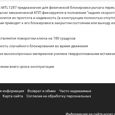
tus MTL1287 предназначен для физической блокировки рычага пере
чаг механической КПП фиксируется в положении "задняя скорость"
осится их простота и надежность (в конструкции полностью отсут
 приводят к его блокировке в закрытом состоянии или выходу из
ствляется поворотом ключа на 180 градусов
ность случайного блокирования во время движения
 из высокопрочных материалов усилена твердосплавными вставка
жении всего срока эксплуатации
я информация
Возврат и обмен
Часто задаваемые
Карта сайта
Согласие на обработку персональных
Информация на сайте носит 