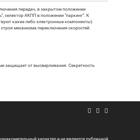
ключения передач, в закрытом положении
, селектор АКПП в положении "паркинг". К
ствуют какие либо электронные компоненты).
 строя механизма переключения скоростей.
ми защищает от высверливания. Секретность
ознакомительный характер и не является публичной