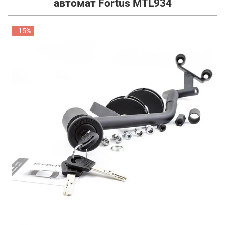
автомат Fortus MTL934
- 15%