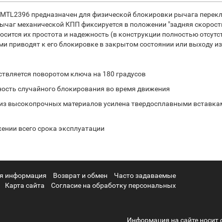
s MTL2396 предназначен для физической блокировки рычага перек
чаг механической КПП фиксируется в положении "задняя скорость"
осится их простота и надежность (в конструкции полностью отсут
 приводят к его блокировке в закрытом состоянии или выходу из
ствляется поворотом ключа на 180 градусов
ность случайного блокирования во время движения
 из высокопрочных материалов усилена твердосплавными вставка
жении всего срока эксплуатации
я информация
Возврат и обмен
Часто задаваемые
Карта сайта
Согласие на обработку персональных
Информация на сайте носит 