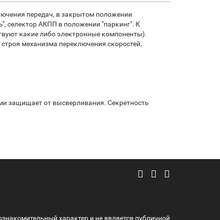
лючения передач, в закрытом положении
, селектор АКПП в положении "паркинг". К
ствуют какие либо электронные компоненты).
 строя механизма переключения скоростей.
ми защищает от высверливания. Секретность
ознакомительный характер и не является публичной