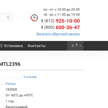
пн - пт: с 10.00 до 20.00
сб - вс: с 11.00 до 19.00
925-10-00
8 (812)
600-36-47
8 (800)
Заказать обратный звонок
0
Установка
Контакты
 MTL2396
0 отзывов
Fortus
183000
От -60°C до +95°C
1 год
Бесштыревой