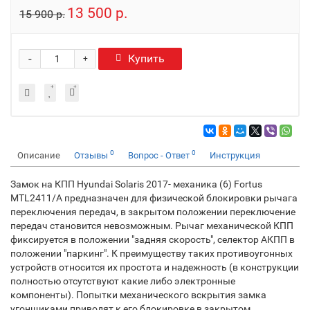
13 500 р.
15 900 р.
-
Купить
+
0
0
Описание
Отзывы
Вопрос - Ответ
Инструкция
Замок на КПП Hyundai Solaris 2017- механика (6) Fortus
MTL2411/A предназначен для физической блокировки рычага
переключения передач, в закрытом положении переключение
передач становится невозможным. Рычаг механической КПП
фиксируется в положении "задняя скорость", селектор АКПП в
положении "паркинг". К преимуществу таких противоугонных
устройств относится их простота и надежность (в конструкции
полностью отсутствуют какие либо электронные
компоненты). Попытки механического вскрытия замка
угонщиками приводят к его блокировке в закрытом