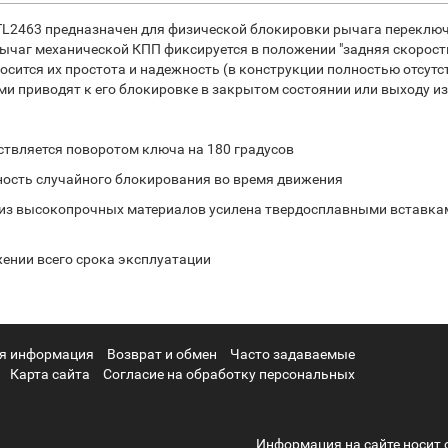
TL2463 предназначен для физической блокировки рычага переклю
чаг механической КПП фиксируется в положении "задняя скорость"
осится их простота и надежность (в конструкции полностью отсут
 приводят к его блокировке в закрытом состоянии или выходу из
ствляется поворотом ключа на 180 градусов
ность случайного блокирования во время движения
 из высокопрочных материалов усилена твердосплавными вставка
жении всего срока эксплуатации
я информация
Возврат и обмен
Часто задаваемые
Карта сайта
Согласие на обработку персональных
Информация на сайте носит 