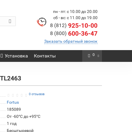
пн - пт: с 10.00 до 20.00
сб - вс: с 11.00 до 19.00
925-10-00
8 (812)
600-36-47
8 (800)
Заказать обратный звонок
0
Установка
Контакты
MTL2463
0 отзывов
Fortus
185089
От -60°C до +95°C
1 год
Бесштыревой