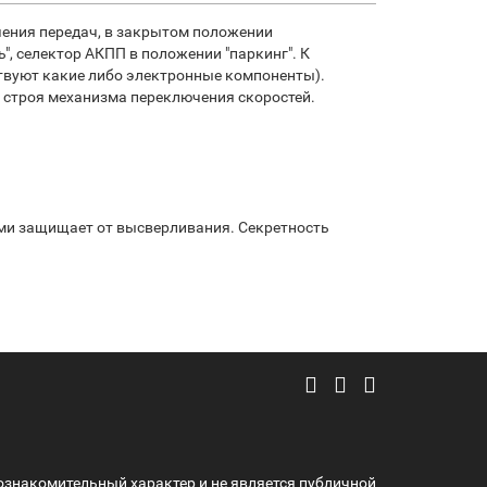
чения передач, в закрытом положении
, селектор АКПП в положении "паркинг". К
ствуют какие либо электронные компоненты).
 строя механизма переключения скоростей.
ми защищает от высверливания. Секретность
ознакомительный характер и не является публичной