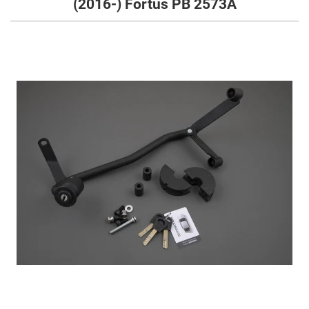
(2016-) Fortus PB 2573А